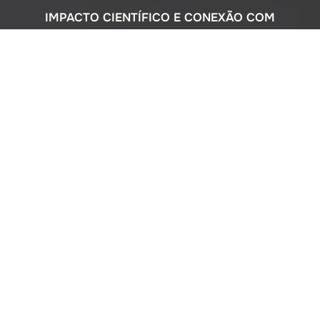
IMPACTO CIENTÍFICO E CONEXÃO COM
A SOCIEDADE
Com uma sólida atuação nacional e
participação ativa em programas
internacionais, o Instituto Oceanográfico
busca compreender o complexo
ecossistema da extensa costa brasileira,
monitorando o impacto humano e
avaliando a circulação do Oceano
Atlântico. Além disso, estreitamos nossos
laços com a comunidade por meio de
cursos de difusão cultural para o ensino
médio, consultorias ambientais para os
setores público e privado, e pelo Museu