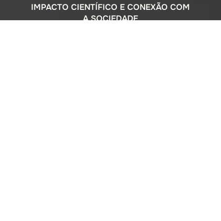
IMPACTO CIENTÍFICO E CONEXÃO COM
A SOCIEDADE
Com uma sólida atuação nacional e
participação ativa em programas
internacionais, o Instituto Oceanográfico
busca compreender o complexo
ecossistema da extensa costa brasileira,
monitorando o impacto humano e
avaliando a circulação do Oceano
Atlântico. Além disso, estreitamos nossos
laços com a comunidade por meio de
cursos de difusão cultural para o ensino
médio, consultorias ambientais para os
setores público e privado, e pelo Museu
Oceanográfico na sede de São Paulo, que