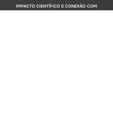
IMPACTO CIENTÍFICO E CONEXÃO COM
A SOCIEDADE
Com uma sólida atuação nacional e
participação ativa em programas
internacionais, o Instituto Oceanográfico
busca compreender o complexo
ecossistema da extensa costa brasileira,
monitorando o impacto humano e
avaliando a circulação do Oceano
Atlântico. Além disso, estreitamos nossos
laços com a comunidade por meio de
cursos de difusão cultural para o ensino
médio, consultorias ambientais para os
setores público e privado, e pelo Museu