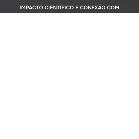
IMPACTO CIENTÍFICO E CONEXÃO COM
A SOCIEDADE
Com uma sólida atuação nacional e
participação ativa em programas
internacionais, o Instituto Oceanográfico
busca compreender o complexo
ecossistema da extensa costa brasileira,
monitorando o impacto humano e
avaliando a circulação do Oceano
Atlântico. Além disso, estreitamos nossos
laços com a comunidade por meio de
cursos de difusão cultural para o ensino
médio, consultorias ambientais para os
setores público e privado, e pelo Museu