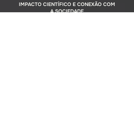
IMPACTO CIENTÍFICO E CONEXÃO COM
A SOCIEDADE
Com uma sólida atuação nacional e
participação ativa em programas
internacionais, o Instituto Oceanográfico
busca compreender o complexo
ecossistema da extensa costa brasileira,
monitorando o impacto humano e
avaliando a circulação do Oceano
Atlântico. Além disso, estreitamos nossos
laços com a comunidade por meio de
cursos de difusão cultural para o ensino
médio, consultorias ambientais para os
setores público e privado, e pelo Museu
Oceanográfico na sede de São Paulo, que