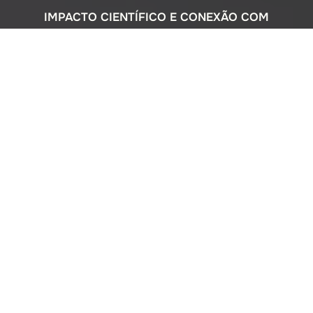
IMPACTO CIENTÍFICO E CONEXÃO COM
A SOCIEDADE
Com uma sólida atuação nacional e
participação ativa em programas
internacionais, o Instituto Oceanográfico
busca compreender o complexo
ecossistema da extensa costa brasileira,
monitorando o impacto humano e
avaliando a circulação do Oceano
Atlântico. Além disso, estreitamos nossos
laços com a comunidade por meio de
cursos de difusão cultural para o ensino
médio, consultorias ambientais para os
setores público e privado, e pelo Museu