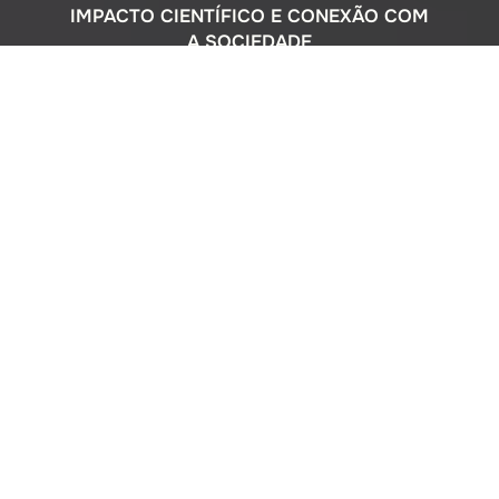
IMPACTO CIENTÍFICO E CONEXÃO COM
A SOCIEDADE
Com uma sólida atuação nacional e
participação ativa em programas
internacionais, o Instituto Oceanográfico
busca compreender o complexo
ecossistema da extensa costa brasileira,
monitorando o impacto humano e
avaliando a circulação do Oceano
Atlântico. Além disso, estreitamos nossos
laços com a comunidade por meio de
cursos de difusão cultural para o ensino
médio, consultorias ambientais para os
setores público e privado, e pelo Museu
Oceanográfico na sede de São Paulo, que