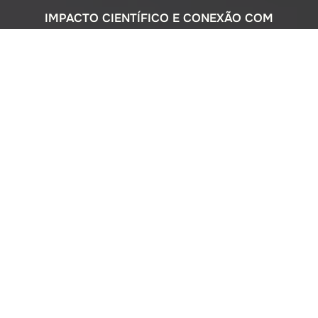
IMPACTO CIENTÍFICO E CONEXÃO COM
A SOCIEDADE
Com uma sólida atuação nacional e
participação ativa em programas
internacionais, o Instituto Oceanográfico
busca compreender o complexo
ecossistema da extensa costa brasileira,
monitorando o impacto humano e
avaliando a circulação do Oceano
Atlântico. Além disso, estreitamos nossos
laços com a comunidade por meio de
cursos de difusão cultural para o ensino
médio, consultorias ambientais para os
setores público e privado, e pelo Museu