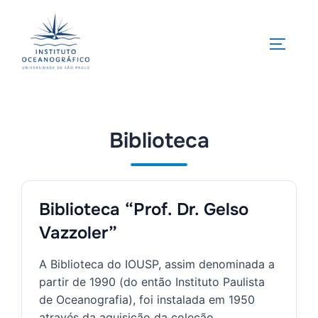
Pular
para
ALTERN
o
conteúdo
Biblioteca
Biblioteca “Prof. Dr. Gelso
Vazzoler”
A Biblioteca do IOUSP, assim denominada a
partir de 1990 (do então Instituto Paulista
de Oceanografia), foi instalada em 1950
através da aquisição da coleção