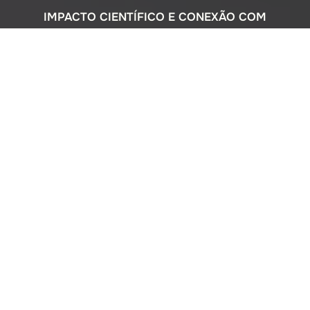
IMPACTO CIENTÍFICO E CONEXÃO COM
A SOCIEDADE
Com uma sólida atuação nacional e
participação ativa em programas
internacionais, o Instituto Oceanográfico
busca compreender o complexo
ecossistema da extensa costa brasileira,
monitorando o impacto humano e
avaliando a circulação do Oceano
Atlântico. Além disso, estreitamos nossos
laços com a comunidade por meio de
cursos de difusão cultural para o ensino
médio, consultorias ambientais para os
setores público e privado, e pelo Museu