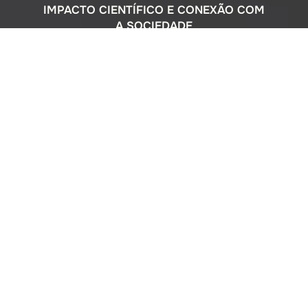
IMPACTO CIENTÍFICO E CONEXÃO COM
A SOCIEDADE
Com uma sólida atuação nacional e
participação ativa em programas
internacionais, o Instituto Oceanográfico
busca compreender o complexo
ecossistema da extensa costa brasileira,
monitorando o impacto humano e
avaliando a circulação do Oceano
Atlântico. Além disso, estreitamos nossos
laços com a comunidade por meio de
cursos de difusão cultural para o ensino
médio, consultorias ambientais para os
setores público e privado, e pelo Museu
Oceanográfico na sede de São Paulo, que