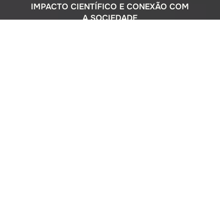
IMPACTO CIENTÍFICO E CONEXÃO COM
A SOCIEDADE
Com uma sólida atuação nacional e
participação ativa em programas
internacionais, o Instituto Oceanográfico
busca compreender o complexo
ecossistema da extensa costa brasileira,
monitorando o impacto humano e
avaliando a circulação do Oceano
Atlântico. Além disso, estreitamos nossos
laços com a comunidade por meio de
cursos de difusão cultural para o ensino
médio, consultorias ambientais para os
setores público e privado, e pelo Museu
Oceanográfico na sede de São Paulo, que