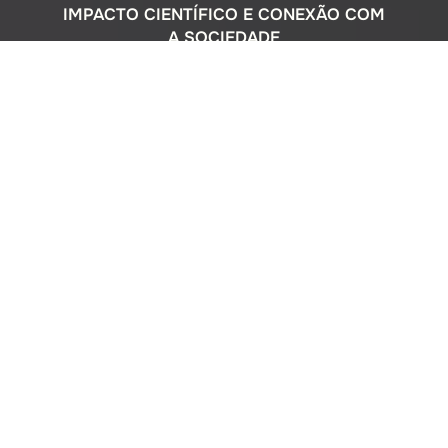
IMPACTO CIENTÍFICO E CONEXÃO COM
A SOCIEDADE
Com uma sólida atuação nacional e
participação ativa em programas
internacionais, o Instituto Oceanográfico
busca compreender o complexo
ecossistema da extensa costa brasileira,
monitorando o impacto humano e
avaliando a circulação do Oceano
Atlântico. Além disso, estreitamos nossos
laços com a comunidade por meio de
cursos de difusão cultural para o ensino
médio, consultorias ambientais para os
setores público e privado, e pelo Museu
Oceanográfico na sede de São Paulo, que