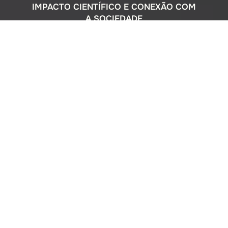
IMPACTO CIENTÍFICO E CONEXÃO COM
A SOCIEDADE
Com uma sólida atuação nacional e
participação ativa em programas
internacionais, o Instituto Oceanográfico
busca compreender o complexo
ecossistema da extensa costa brasileira,
monitorando o impacto humano e
avaliando a circulação do Oceano
Atlântico. Além disso, estreitamos nossos
laços com a comunidade por meio de
cursos de difusão cultural para o ensino
médio, consultorias ambientais para os
setores público e privado, e pelo Museu
Oceanográfico na sede de São Paulo, que