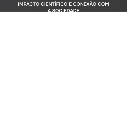
IMPACTO CIENTÍFICO E CONEXÃO COM
A SOCIEDADE
Com uma sólida atuação nacional e
participação ativa em programas
internacionais, o Instituto Oceanográfico
busca compreender o complexo
ecossistema da extensa costa brasileira,
monitorando o impacto humano e
avaliando a circulação do Oceano
Atlântico. Além disso, estreitamos nossos
laços com a comunidade por meio de
cursos de difusão cultural para o ensino
médio, consultorias ambientais para os
setores público e privado, e pelo Museu
Oceanográfico na sede de São Paulo, que