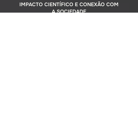
IMPACTO CIENTÍFICO E CONEXÃO COM
A SOCIEDADE
Com uma sólida atuação nacional e
participação ativa em programas
internacionais, o Instituto Oceanográfico
busca compreender o complexo
ecossistema da extensa costa brasileira,
monitorando o impacto humano e
avaliando a circulação do Oceano
Atlântico. Além disso, estreitamos nossos
laços com a comunidade por meio de
cursos de difusão cultural para o ensino
médio, consultorias ambientais para os
setores público e privado, e pelo Museu
Oceanográfico na sede de São Paulo, que