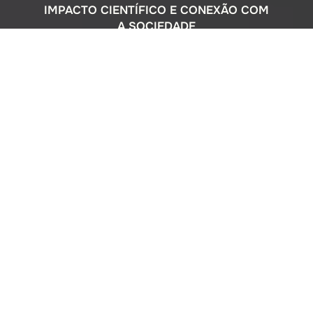
IMPACTO CIENTÍFICO E CONEXÃO COM
A SOCIEDADE
Com uma sólida atuação nacional e
participação ativa em programas
internacionais, o Instituto Oceanográfico
busca compreender o complexo
ecossistema da extensa costa brasileira,
monitorando o impacto humano e
avaliando a circulação do Oceano
Atlântico. Além disso, estreitamos nossos
laços com a comunidade por meio de
cursos de difusão cultural para o ensino
médio, consultorias ambientais para os
setores público e privado, e pelo Museu
Oceanográfico na sede de São Paulo, que