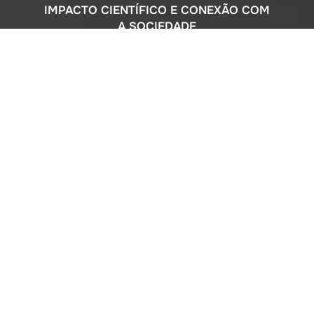
IMPACTO CIENTÍFICO E CONEXÃO COM
A SOCIEDADE
Com uma sólida atuação nacional e
participação ativa em programas
internacionais, o Instituto Oceanográfico
busca compreender o complexo
ecossistema da extensa costa brasileira,
monitorando o impacto humano e
avaliando a circulação do Oceano
Atlântico. Além disso, estreitamos nossos
laços com a comunidade por meio de
cursos de difusão cultural para o ensino
médio, consultorias ambientais para os
setores público e privado, e pelo Museu
Oceanográfico na sede de São Paulo, que