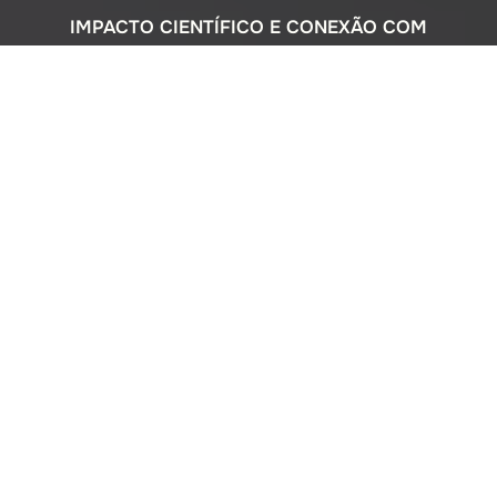
IMPACTO CIENTÍFICO E CONEXÃO COM
A SOCIEDADE
Com uma sólida atuação nacional e
participação ativa em programas
internacionais, o Instituto Oceanográfico
busca compreender o complexo
ecossistema da extensa costa brasileira,
monitorando o impacto humano e
avaliando a circulação do Oceano
Atlântico. Além disso, estreitamos nossos
laços com a comunidade por meio de
cursos de difusão cultural para o ensino
médio, consultorias ambientais para os
setores público e privado, e pelo Museu