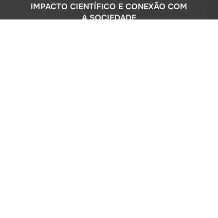
IMPACTO CIENTÍFICO E CONEXÃO COM
A SOCIEDADE
Com uma sólida atuação nacional e
participação ativa em programas
internacionais, o Instituto Oceanográfico
busca compreender o complexo
ecossistema da extensa costa brasileira,
monitorando o impacto humano e
avaliando a circulação do Oceano
Atlântico. Além disso, estreitamos nossos
laços com a comunidade por meio de
cursos de difusão cultural para o ensino
médio, consultorias ambientais para os
setores público e privado, e pelo Museu
Oceanográfico na sede de São Paulo, que