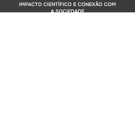
IMPACTO CIENTÍFICO E CONEXÃO COM
A SOCIEDADE
Com uma sólida atuação nacional e
participação ativa em programas
internacionais, o Instituto Oceanográfico
busca compreender o complexo
ecossistema da extensa costa brasileira,
monitorando o impacto humano e
avaliando a circulação do Oceano
Atlântico. Além disso, estreitamos nossos
laços com a comunidade por meio de
cursos de difusão cultural para o ensino
médio, consultorias ambientais para os
setores público e privado, e pelo Museu
Oceanográfico na sede de São Paulo, que