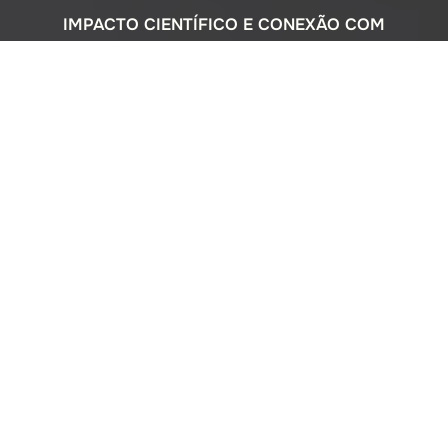
IMPACTO CIENTÍFICO E CONEXÃO COM
A SOCIEDADE
Com uma sólida atuação nacional e
participação ativa em programas
internacionais, o Instituto Oceanográfico
busca compreender o complexo
ecossistema da extensa costa brasileira,
monitorando o impacto humano e
avaliando a circulação do Oceano
Atlântico. Além disso, estreitamos nossos
laços com a comunidade por meio de
cursos de difusão cultural para o ensino
médio, consultorias ambientais para os
setores público e privado, e pelo Museu