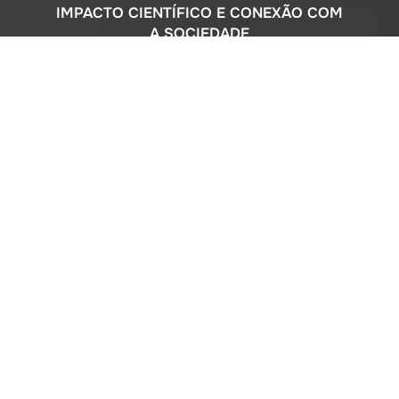
IMPACTO CIENTÍFICO E CONEXÃO COM
A SOCIEDADE
Com uma sólida atuação nacional e
participação ativa em programas
internacionais, o Instituto Oceanográfico
busca compreender o complexo
ecossistema da extensa costa brasileira,
monitorando o impacto humano e
avaliando a circulação do Oceano
Atlântico. Além disso, estreitamos nossos
laços com a comunidade por meio de
cursos de difusão cultural para o ensino
médio, consultorias ambientais para os
setores público e privado, e pelo Museu
Oceanográfico na sede de São Paulo, que