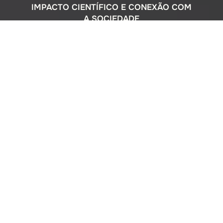
IMPACTO CIENTÍFICO E CONEXÃO COM
A SOCIEDADE
Com uma sólida atuação nacional e
participação ativa em programas
internacionais, o Instituto Oceanográfico
busca compreender o complexo
ecossistema da extensa costa brasileira,
monitorando o impacto humano e
avaliando a circulação do Oceano
Atlântico. Além disso, estreitamos nossos
laços com a comunidade por meio de
cursos de difusão cultural para o ensino
médio, consultorias ambientais para os
setores público e privado, e pelo Museu
Oceanográfico na sede de São Paulo, que