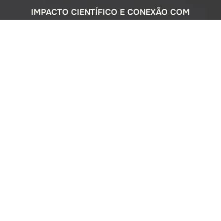
IMPACTO CIENTÍFICO E CONEXÃO COM
A SOCIEDADE
Com uma sólida atuação nacional e
participação ativa em programas
internacionais, o Instituto Oceanográfico
busca compreender o complexo
ecossistema da extensa costa brasileira,
monitorando o impacto humano e
avaliando a circulação do Oceano
Atlântico. Além disso, estreitamos nossos
laços com a comunidade por meio de
cursos de difusão cultural para o ensino
médio, consultorias ambientais para os
setores público e privado, e pelo Museu