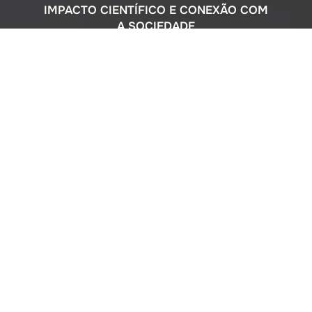
IMPACTO CIENTÍFICO E CONEXÃO COM
A SOCIEDADE
Com uma sólida atuação nacional e
participação ativa em programas
internacionais, o Instituto Oceanográfico
busca compreender o complexo
ecossistema da extensa costa brasileira,
monitorando o impacto humano e
avaliando a circulação do Oceano
Atlântico. Além disso, estreitamos nossos
laços com a comunidade por meio de
cursos de difusão cultural para o ensino
médio, consultorias ambientais para os
setores público e privado, e pelo Museu
Oceanográfico na sede de São Paulo, que