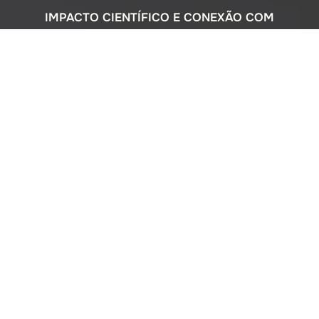
IMPACTO CIENTÍFICO E CONEXÃO COM
A SOCIEDADE
Com uma sólida atuação nacional e
participação ativa em programas
internacionais, o Instituto Oceanográfico
busca compreender o complexo
ecossistema da extensa costa brasileira,
monitorando o impacto humano e
avaliando a circulação do Oceano
Atlântico. Além disso, estreitamos nossos
laços com a comunidade por meio de
cursos de difusão cultural para o ensino
médio, consultorias ambientais para os
setores público e privado, e pelo Museu