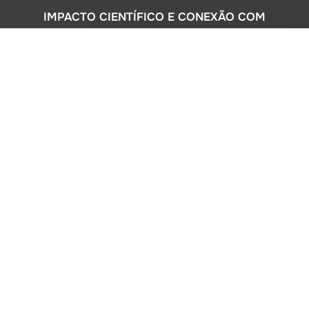
IMPACTO CIENTÍFICO E CONEXÃO COM
A SOCIEDADE
Com uma sólida atuação nacional e
participação ativa em programas
internacionais, o Instituto Oceanográfico
busca compreender o complexo
ecossistema da extensa costa brasileira,
monitorando o impacto humano e
avaliando a circulação do Oceano
Atlântico. Além disso, estreitamos nossos
laços com a comunidade por meio de
cursos de difusão cultural para o ensino
médio, consultorias ambientais para os
setores público e privado, e pelo Museu