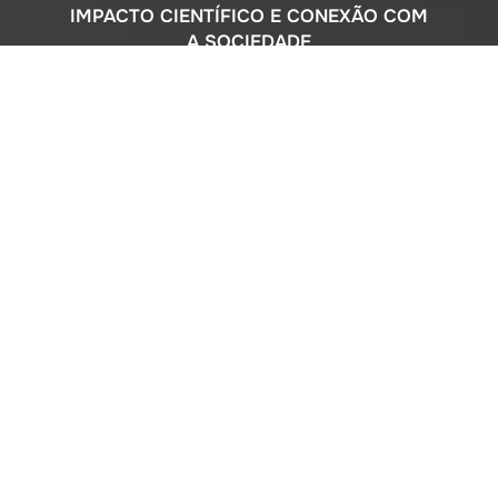
IMPACTO CIENTÍFICO E CONEXÃO COM
A SOCIEDADE
Com uma sólida atuação nacional e
participação ativa em programas
internacionais, o Instituto Oceanográfico
busca compreender o complexo
ecossistema da extensa costa brasileira,
monitorando o impacto humano e
avaliando a circulação do Oceano
Atlântico. Além disso, estreitamos nossos
laços com a comunidade por meio de
cursos de difusão cultural para o ensino
médio, consultorias ambientais para os
setores público e privado, e pelo Museu
Oceanográfico na sede de São Paulo, que