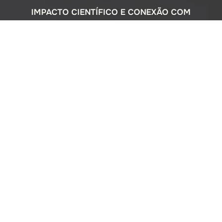
IMPACTO CIENTÍFICO E CONEXÃO COM
A SOCIEDADE
Com uma sólida atuação nacional e
participação ativa em programas
internacionais, o Instituto Oceanográfico
busca compreender o complexo
ecossistema da extensa costa brasileira,
monitorando o impacto humano e
avaliando a circulação do Oceano
Atlântico. Além disso, estreitamos nossos
laços com a comunidade por meio de
cursos de difusão cultural para o ensino
médio, consultorias ambientais para os
setores público e privado, e pelo Museu