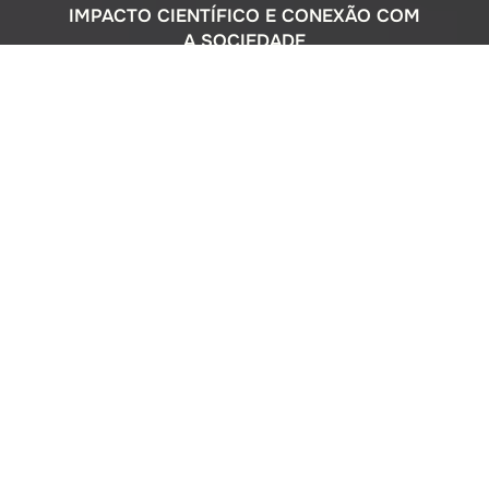
IMPACTO CIENTÍFICO E CONEXÃO COM
A SOCIEDADE
Com uma sólida atuação nacional e
participação ativa em programas
internacionais, o Instituto Oceanográfico
busca compreender o complexo
ecossistema da extensa costa brasileira,
monitorando o impacto humano e
avaliando a circulação do Oceano
Atlântico. Além disso, estreitamos nossos
laços com a comunidade por meio de
cursos de difusão cultural para o ensino
médio, consultorias ambientais para os
setores público e privado, e pelo Museu
Oceanográfico na sede de São Paulo, que