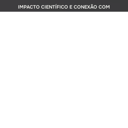
IMPACTO CIENTÍFICO E CONEXÃO COM
A SOCIEDADE
Com uma sólida atuação nacional e
participação ativa em programas
internacionais, o Instituto Oceanográfico
busca compreender o complexo
ecossistema da extensa costa brasileira,
monitorando o impacto humano e
avaliando a circulação do Oceano
Atlântico. Além disso, estreitamos nossos
laços com a comunidade por meio de
cursos de difusão cultural para o ensino
médio, consultorias ambientais para os
setores público e privado, e pelo Museu