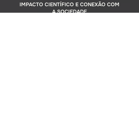
IMPACTO CIENTÍFICO E CONEXÃO COM
A SOCIEDADE
Com uma sólida atuação nacional e
participação ativa em programas
internacionais, o Instituto Oceanográfico
busca compreender o complexo
ecossistema da extensa costa brasileira,
monitorando o impacto humano e
avaliando a circulação do Oceano
Atlântico. Além disso, estreitamos nossos
laços com a comunidade por meio de
cursos de difusão cultural para o ensino
médio, consultorias ambientais para os
setores público e privado, e pelo Museu
Oceanográfico na sede de São Paulo, que