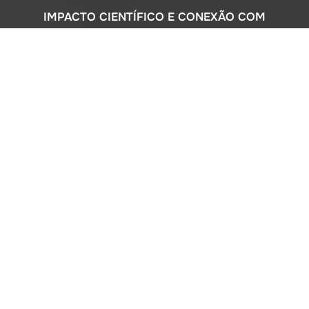
IMPACTO CIENTÍFICO E CONEXÃO COM
A SOCIEDADE
Com uma sólida atuação nacional e
participação ativa em programas
internacionais, o Instituto Oceanográfico
busca compreender o complexo
ecossistema da extensa costa brasileira,
monitorando o impacto humano e
avaliando a circulação do Oceano
Atlântico. Além disso, estreitamos nossos
laços com a comunidade por meio de
cursos de difusão cultural para o ensino
médio, consultorias ambientais para os
setores público e privado, e pelo Museu