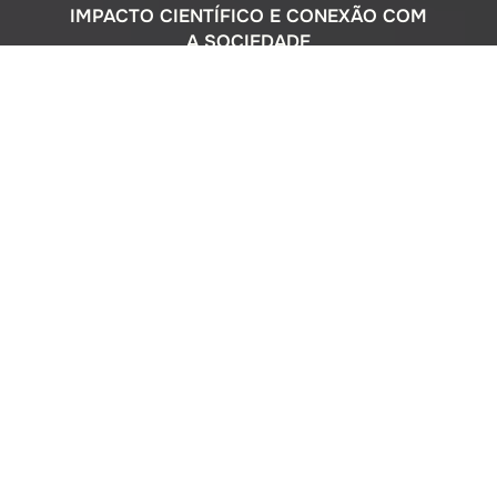
IMPACTO CIENTÍFICO E CONEXÃO COM
A SOCIEDADE
Com uma sólida atuação nacional e
participação ativa em programas
internacionais, o Instituto Oceanográfico
busca compreender o complexo
ecossistema da extensa costa brasileira,
monitorando o impacto humano e
avaliando a circulação do Oceano
Atlântico. Além disso, estreitamos nossos
laços com a comunidade por meio de
cursos de difusão cultural para o ensino
médio, consultorias ambientais para os
setores público e privado, e pelo Museu
Oceanográfico na sede de São Paulo, que