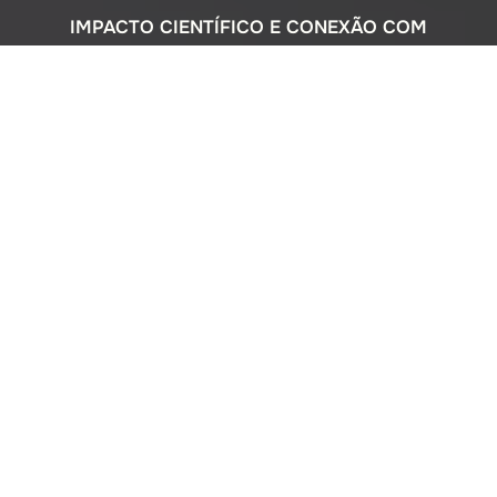
IMPACTO CIENTÍFICO E CONEXÃO COM
A SOCIEDADE
Com uma sólida atuação nacional e
participação ativa em programas
internacionais, o Instituto Oceanográfico
busca compreender o complexo
ecossistema da extensa costa brasileira,
monitorando o impacto humano e
avaliando a circulação do Oceano
Atlântico. Além disso, estreitamos nossos
laços com a comunidade por meio de
cursos de difusão cultural para o ensino
médio, consultorias ambientais para os
setores público e privado, e pelo Museu