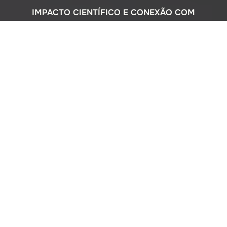
IMPACTO CIENTÍFICO E CONEXÃO COM
A SOCIEDADE
Com uma sólida atuação nacional e
participação ativa em programas
internacionais, o Instituto Oceanográfico
busca compreender o complexo
ecossistema da extensa costa brasileira,
monitorando o impacto humano e
avaliando a circulação do Oceano
Atlântico. Além disso, estreitamos nossos
laços com a comunidade por meio de
cursos de difusão cultural para o ensino
médio, consultorias ambientais para os
setores público e privado, e pelo Museu