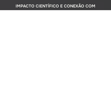
IMPACTO CIENTÍFICO E CONEXÃO COM
A SOCIEDADE
Com uma sólida atuação nacional e
participação ativa em programas
internacionais, o Instituto Oceanográfico
busca compreender o complexo
ecossistema da extensa costa brasileira,
monitorando o impacto humano e
avaliando a circulação do Oceano
Atlântico. Além disso, estreitamos nossos
laços com a comunidade por meio de
cursos de difusão cultural para o ensino
médio, consultorias ambientais para os
setores público e privado, e pelo Museu