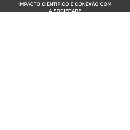
IMPACTO CIENTÍFICO E CONEXÃO COM
A SOCIEDADE
Com uma sólida atuação nacional e
participação ativa em programas
internacionais, o Instituto Oceanográfico
busca compreender o complexo
ecossistema da extensa costa brasileira,
monitorando o impacto humano e
avaliando a circulação do Oceano
Atlântico. Além disso, estreitamos nossos
laços com a comunidade por meio de
cursos de difusão cultural para o ensino
médio, consultorias ambientais para os
setores público e privado, e pelo Museu
Oceanográfico na sede de São Paulo, que